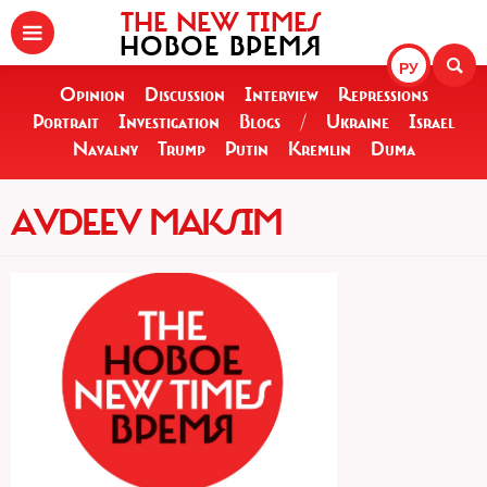
THE NEW TIMES
НОВОЕ ВРЕМЯ
РУ
Opinion
Discussion
Interview
Repressions
Portrait
Investigation
Blogs
/
Ukraine
Israel
Navalny
Trump
Putin
Kremlin
Duma
AVDEEV MAKSIM