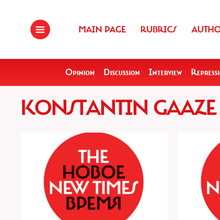
MAIN PAGE
RUBRICS
AUTH
Opinion
Discussion
Interview
Repress
KONSTANTIN GAAZE