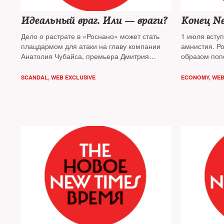
Идеальный враг. Или — враги?
Конец Ne
Дело о растрате в «Роснано» может стать
1 июля всту
плацдармом для атаки на главу компании
амнистия. Ро
Анатолия Чубайса, премьера Дмитрия
образом поп
Медведева и предпринимателей во власти.
кошелек. Эк
Но пока даже его главный фигурант, Леонид
не может быт
SCANDAL
,
WEB EXCLUSIVE
ECONOMY
,
WEB
Меламед, не знает наверняка, кто и зачем
бедных, и дл
его преследует
скоро приде
социализмом