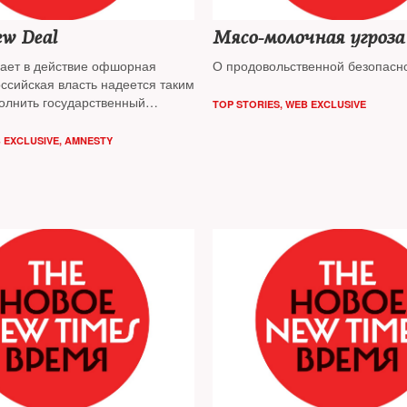
w Deal
Мясо-молочная угроза
пает в действие офшорная
О продовольственной безопасн
ссийская власть надеется таким
олнить государственный
TOP STORIES
,
WEB EXCLUSIVE
ономика России больше
ь хорошей для всех: и для
 EXCLUSIVE
,
AMNESTY
я богатых. Президенту Путину
тся сделать выбор между
 и экономическим ростом