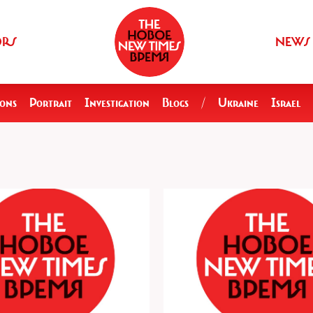
ORS
NEWS
ions
Portrait
Investigation
Blogs
/
Ukraine
Israel