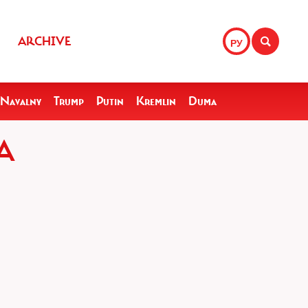
ARCHIVE
РУ
Navalny
Trump
Putin
Kremlin
Duma
A