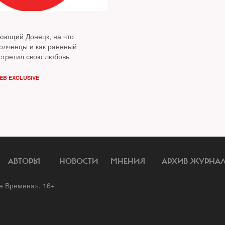
оюющий Донецк, на что
олченцы и как раненый
стретил свою любовь
EB EXCLUSIVE
АВТОРЫ
НОВОСТИ
МНЕНИЯ
АРХИВ ЖУРНА
 Времена». 16+