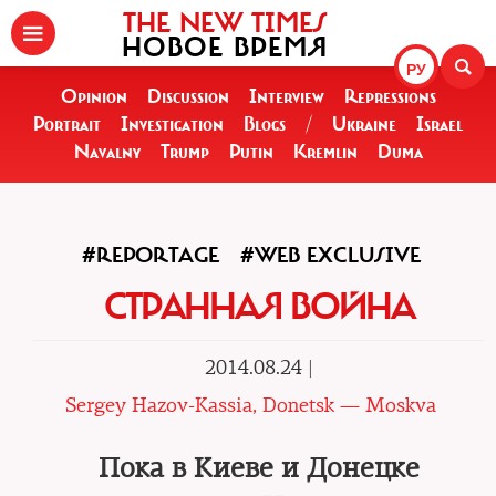
THE NEW TIMES
НОВОЕ ВРЕМЯ
РУ
Opinion
Discussion
Interview
Repressions
Portrait
Investigation
Blogs
/
Ukraine
Israel
Navalny
Trump
Putin
Kremlin
Duma
#REPORTAGE
#WEB EXCLUSIVE
СТРАННАЯ ВОЙНА
2014.08.24 |
Sergey Hazov-Kassia, Donetsk — Moskva
Пока в Киеве и Донецке