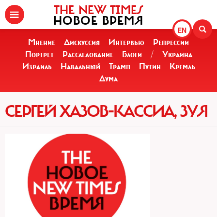
THE NEW TIMES
НОВОЕ ВРЕМЯ
EN
Мнение
Дискуссия
Интервью
Репрессии
Портрет
Расследование
Блоги
/
Украина
Израиль
Навальный
Трамп
Путин
Кремль
Дума
СЕРГЕЙ ХАЗОВ-КАССИА, ЗУЯ