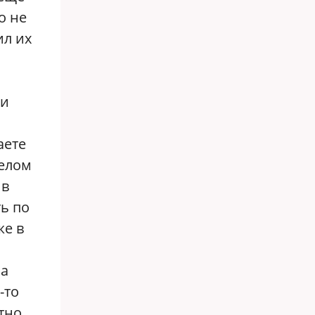
о не
ил их
ки
аете
мелом
 в
ь по
же в
ла
-то
атно