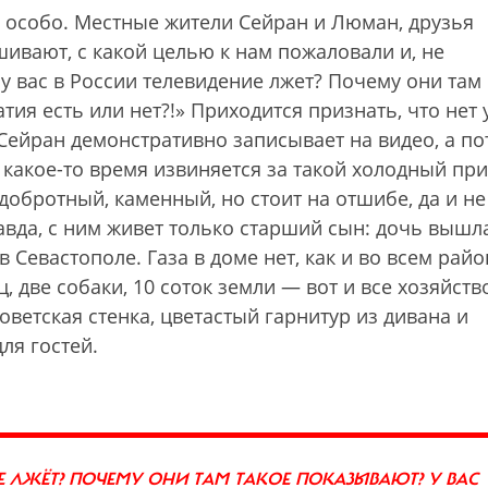
е особо. Местные жители Сейран и Люман, друзья
шивают, с какой целью к нам пожаловали и, не
у вас в России телевидение лжет? Почему они там
ия есть или нет?!» Приходится признать, что нет 
Сейран демонстративно записывает на видео, а п
 какое-то время извиняется за такой холодный пр
добротный, каменный, но стоит на отшибе, да и не
авда, с ним живет только старший сын: дочь вышл
 Севастополе. Газа в доме нет, как и во всем райо
, две собаки, 10 соток земли — вот и все хозяйство
ветская стенка, цветастый гарнитур из дивана и
ля гостей.
ИЕ ЛЖЁТ? ПОЧЕМУ ОНИ ТАМ ТАКОЕ ПОКАЗЫВАЮТ? У ВАС