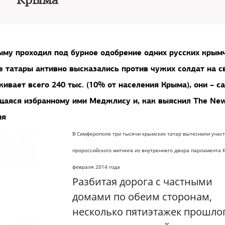
Крыма
рыму проходил под бурное одобрение одних русских крым
е татары активно высказались против чужих солдат на с
живает всего 240 тыс. (10% от населения Крыма), они – с
ющаяся избранному ими Меджлису и, как выяснил
The Ne
ия
В Симферополе три тысячи крымских татар вытеснили учас
пророссийского митинга из внутреннего двора парламента 
февраля 2014 года
Разбитая дорога с частными
домами по обеим сторонам,
несколько пятиэтажек прошло