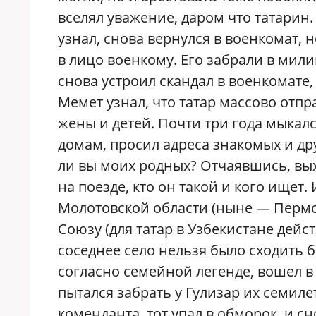
вселял уважение, даром что татарин
узнал, снова вернулся в военкомат, н
в лицо военкому. Его забрали в мили
снова устроил скандал в военкомате,
Мемет узнал, что татар массово отпр
жены и детей. Почти три года мыкалс
домам, просил адреса знакомых и дру
ли вы моих родных? Отчаявшись, вы
на поезде, кто он такой и кого ищет
Молотовской области (ныне — Пермск
Союзу (для татар в Узбекистане дей
соседнее село нельзя было сходить б
согласно семейной легенде, вошел в 
пытался забрать у Гулизар их семиле
коменданта, тот упал в обморок, и с