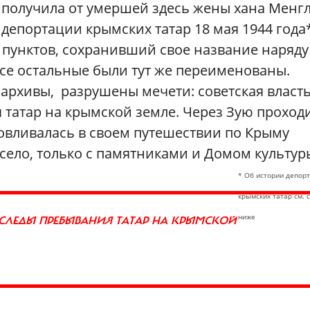
я получила от умершей здесь жены хана Менгл
е депортации крымских татар 18 мая 1944 года*
пунктов, сохранивший свое название наряду
се остальные были тут же переименованы.
архивы, разрушены мечети: советская власт
я татар на крымской земле. Через Зую проход
новливалась в своем путешествии по Крыму
 село, только с памятниками и Домом культур
* Об истории депор
крымских татар см. 
ниже
Е СЛЕДЫ ПРЕБЫВАНИЯ ТАТАР НА КРЫМСКОЙ