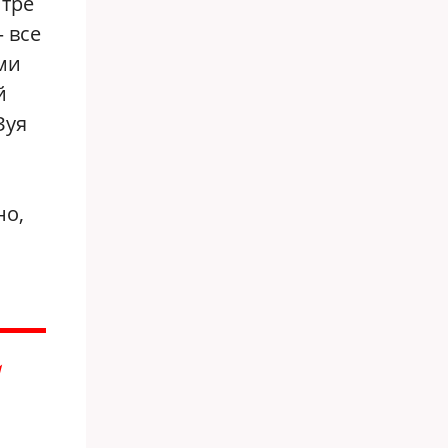
нтре
 все
ми
й
Зуя
но,