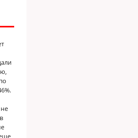
ет
дали
ию,
по
46%.
 не
в
не
 еще