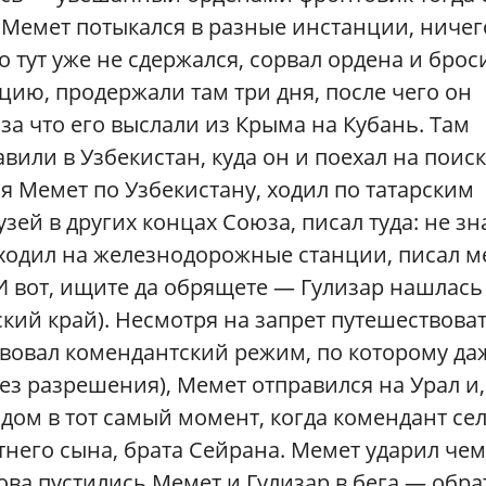
. Мемет потыкался в разные инстанции, ничег
о тут уже не сдержался, сорвал ордена и брос
цию, продержали там три дня, после чего он
 за что его выслали из Крыма на Кубань. Там
авили в Узбекистан, куда он и поехал на поис
я Мемет по Узбекистану, ходил по татарским
зей в других концах Союза, писал туда: не зн
ходил на железнодорожные станции, писал 
. И вот, ищите да обрящете — Гулизар нашлась
ий край). Несмотря на запрет путешествоват
ствовал комендантский режим, по которому да
ез разрешения), Мемет отправился на Урал и,
дом в тот самый момент, когда комендант се
тнего сына, брата Сейрана. Мемет ударил чем
нова пустились Мемет и Гулизар в бега — обр