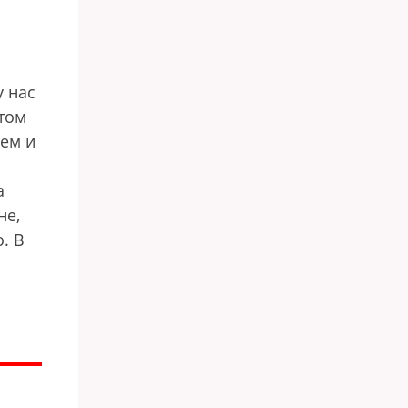
у нас
отом
ием и
а
не,
. В