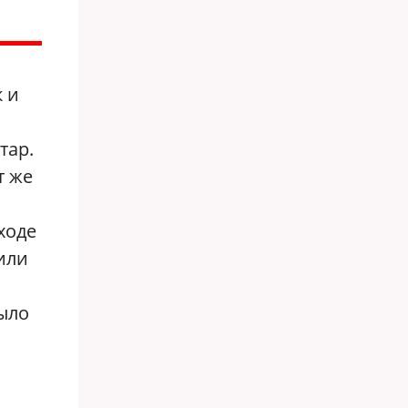
 и
тар.
т же
ходе
или
было