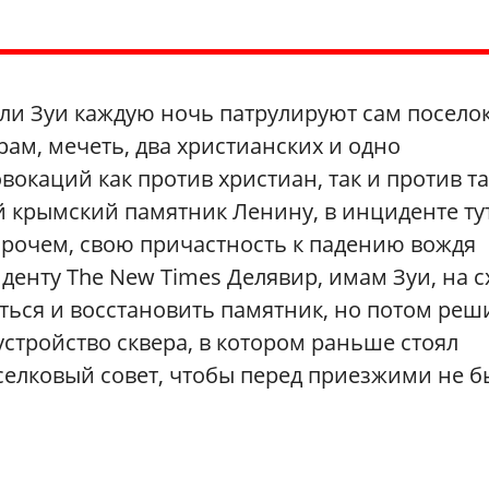
ли Зуи каждую ночь патрулируют сам поселок
рам, мечеть, два христианских и одно
окаций как против христиан, так и против та
й крымский памятник Ленину, в инциденте ту
прочем, свою причастность к падению вождя
денту The New Times Делявир, имам Зуи, на с
ться и восстановить памятник, но потом реш
устройство сквера, в котором раньше стоял
оселковый совет, чтобы перед приезжими не 