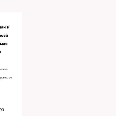
чан и
воей
амая
w
тников
Крыма. 26
го