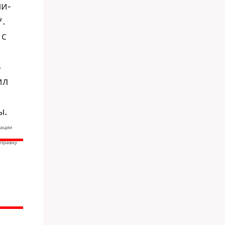
и-
.
 с
ь
ил
ы.
тации
справку