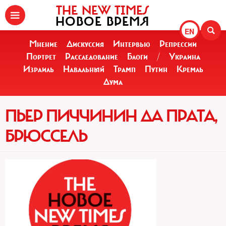
THE NEW TIMES
НОВОЕ ВРЕМЯ
EN
Мнение
Дискуссия
Интервью
Репрессии
Портрет
Расследование
Блоги
/
Украина
Израиль
Навальный
Трамп
Путин
Кремль
Дума
ПЬЕР ПИЧЧИНИН ДА ПРАТА,
БРЮССЕЛЬ