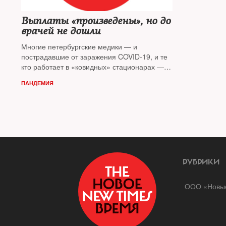
Выплаты «произведены», но до
врачей не дошли
Многие петербургские медики — и
пострадавшие от заражения COVID-19, и те
кто работает в «ковидных» стационарах —
по-прежнему не получают обещанных
ПАНДЕМИЯ
властями выплат, вопреки реляциям
губернатора. Корреспондент
NT
— c
подробностями из северной столицы
РУБРИКИ
ООО «Новые