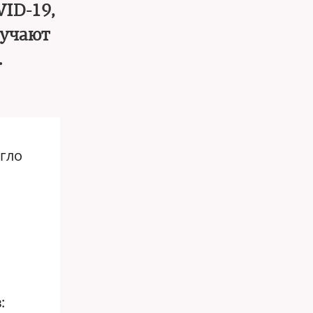
ID-19,
лучают
.
гло
: