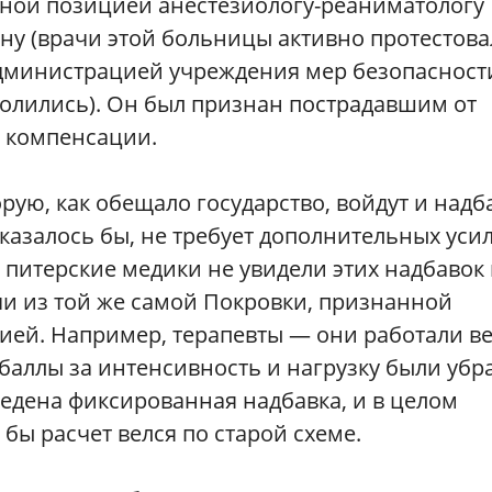
тной позицией анестезиологу-реаниматологу
у (врачи этой больницы активно протестова
дминистрацией учреждения мер безопасност
волились). Он был признан пострадавшим от
й компенсации.
рую, как обещало государство, войдут и надб
 казалось бы, не требует дополнительных уси
 питерские медики не увидели этих надбавок 
ачи из той же самой Покровки, признанной
ей. Например, терапевты — они работали в
 баллы за интенсивность и нагрузку были уб
ведена фиксированная надбавка, и в целом
бы расчет велся по старой схеме.