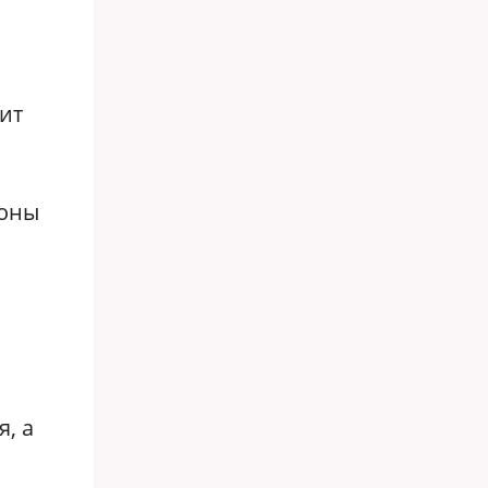
лит
роны
и
, а