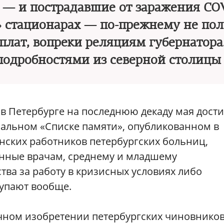
— и пострадавшие от заражения COV
х» стационарах — по-прежнему не по
лат, вопреки реляциям губернатора
подробностями из северной столицы
в Петербурге на последнюю декаду мая дости
циальном «Списке памяти», опубликованном в
нских работников петербургских больниц,
нные врачам, среднему и младшему
ва за работу в кризисных условиях либо
тупают вообще.
ном изобретении петербургских чиновников