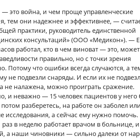
 — это война, и чем проще управленческие
, тем они надежнее и эффективнее, — счита
общей практики, руководитель единственной
инских консультаций» (ООО «Медикон»). — Е
сов работал, кто в чем виноват — это, может
раведливости правильно, но с точки зрения
. Потому что ошибки всегда случаются, а те
ему не подвезли снаряды. И если их не подвез
та не налажена, можно проиграть сражение.
, и неважно — 15 человек пациентов у него
ы потом разберетесь, на работе он заболел ил
ые исследования, а сейчас ему нужно помочь.
раз в неделю работает врачом в больнице, и
й, а наши чиновники — сильно далеки от нар