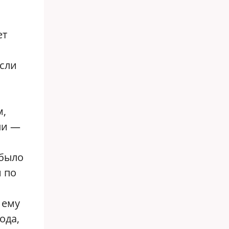
ет
сли
м,
ли —
 было
и по
 ему
ода,