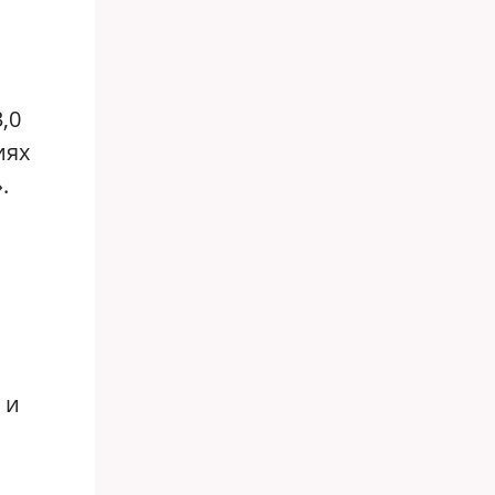
,0
иях
.
 и