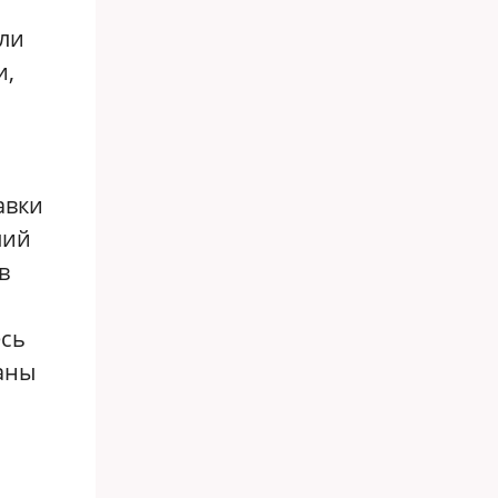
ли
и,
авки
лий
в
есь
раны