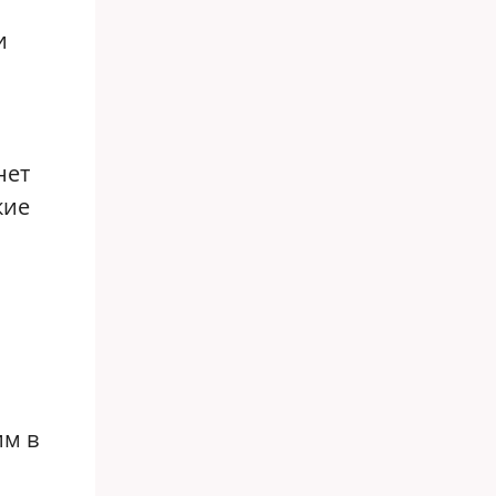
и
нет
кие
им в