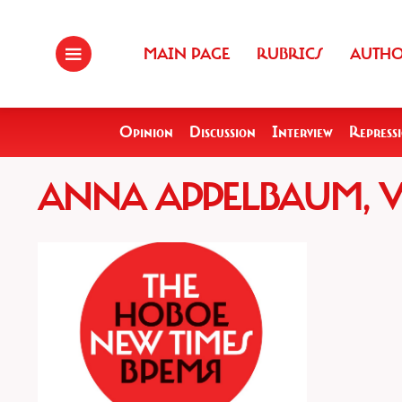
MAIN PAGE
RUBRICS
AUTH
Opinion
Discussion
Interview
Repress
ANNA APPELBAUM, 