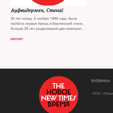
Ауфвидерзеен, Стена!
30 лет назад, 9 ноября 1989 года, была
пробита первая брешь в Берлинской стене,
больше 28 лет разделявшей два немецких
государства и ставшей символом
разделения Европы, зримой границей
HISTORY
свободного и тоталитарного мира. О том, как
строили и как разрушали Стену — наши
авторы писали в разные годы, редактор
NT
Любовь Цуканова
собрала самое важное из
этих текстов
РУБРИКИ
ООО «Новые