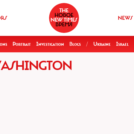
ORS
NEWS
ions
Portrait
Investigation
Blogs
/
Ukraine
Israel
VASHINGTON