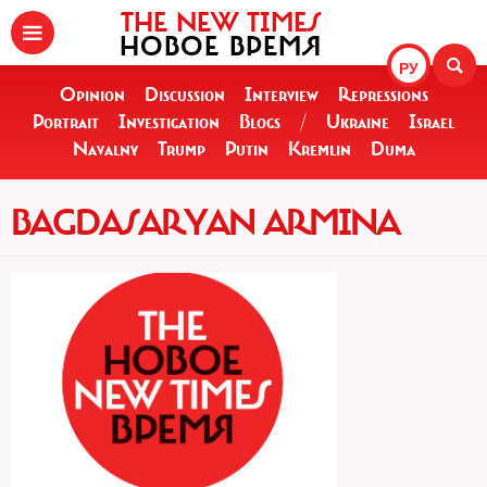
THE NEW TIMES
НОВОЕ ВРЕМЯ
РУ
Opinion
Discussion
Interview
Repressions
Portrait
Investigation
Blogs
/
Ukraine
Israel
Navalny
Trump
Putin
Kremlin
Duma
BAGDASARYAN ARMINA