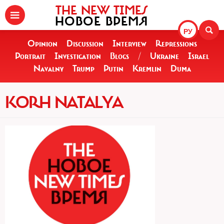
THE NEW TIMES
НОВОЕ ВРЕМЯ
РУ
Opinion
Discussion
Interview
Repressions
Portrait
Investigation
Blogs
/
Ukraine
Israel
Navalny
Trump
Putin
Kremlin
Duma
KORH NATALYA