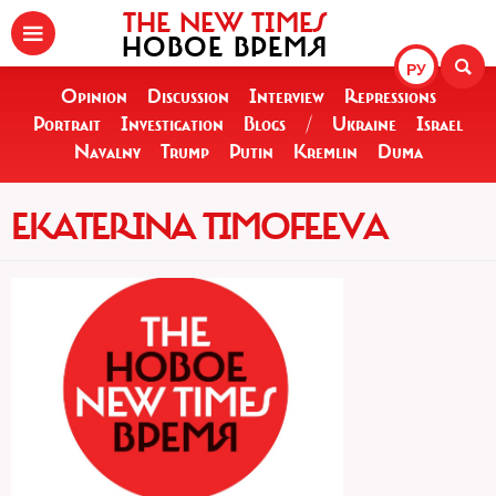
THE NEW TIMES
НОВОЕ ВРЕМЯ
РУ
Opinion
Discussion
Interview
Repressions
Portrait
Investigation
Blogs
/
Ukraine
Israel
Navalny
Trump
Putin
Kremlin
Duma
EKATERINA TIMOFEEVA