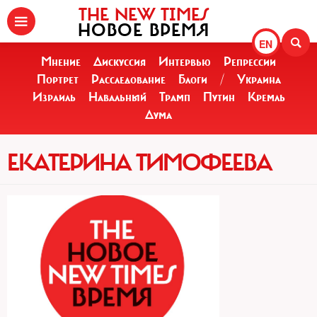
THE NEW TIMES
НОВОЕ ВРЕМЯ
EN
Мнение
Дискуссия
Интервью
Репрессии
Портрет
Расследование
Блоги
/
Украина
Израиль
Навальный
Трамп
Путин
Кремль
Дума
ЕКАТЕРИНА ТИМОФЕЕВА