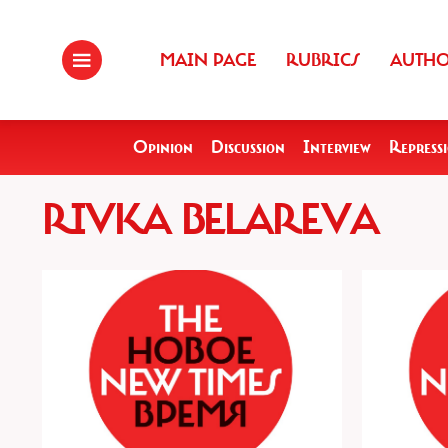
MAIN PAGE
RUBRICS
AUTH
Opinion
Discussion
Interview
Repress
RIVKA BELAREVA