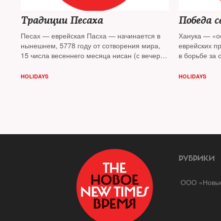
Традиции Песаха
Победа с
Песах — еврейская Пасха — начинается в
Ханука — «о
нынешнем, 5778 году от сотворения мира,
еврейских п
15 числа весеннего месяца нисан (с вечера
в борьбе за
30 марта) и празднуется в течение недели
Иерусалимско
начинается 
HOLIDAYS
HOLIDAYS
завершается
РУБРИКИ
ООО «Новые