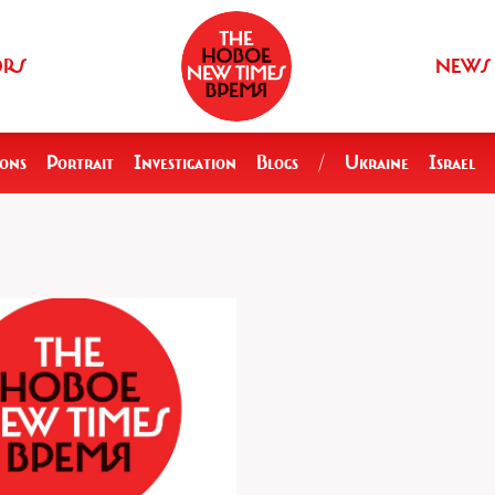
ORS
NEWS
ions
Portrait
Investigation
Blogs
/
Ukraine
Israel