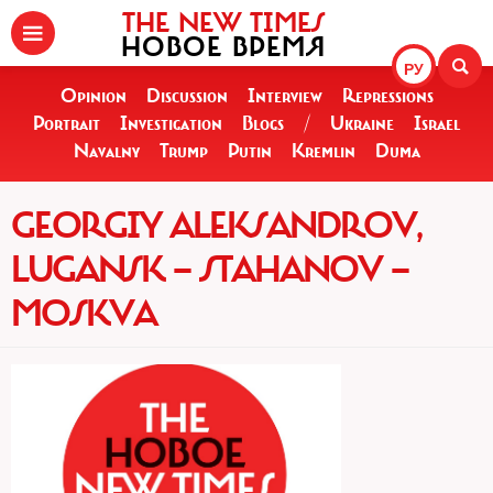
THE NEW TIMES
НОВОЕ ВРЕМЯ
РУ
Opinion
Discussion
Interview
Repressions
Portrait
Investigation
Blogs
/
Ukraine
Israel
Navalny
Trump
Putin
Kremlin
Duma
GEORGIY ALEKSANDROV,
LUGANSK — STAHANOV —
MOSKVA