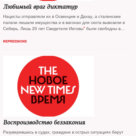
Любимый враг диктатур
Нацисты отправляли их в Освенцим и Дахау, а сталинские
палачи лишали имущества и в вагонах для скота вывозили в
Сибирь. Лишь 20 лет Свидетели Иеговы
*
были свободны в
России, и снова — запреты, обыски и лагеря. Публицист
Александр Подрабинек
— о том, почему опять сажают за веру
REPRESSIONS
Воспроизводство беззакония
Разуверившись в судах, граждане в острых ситуациях берут