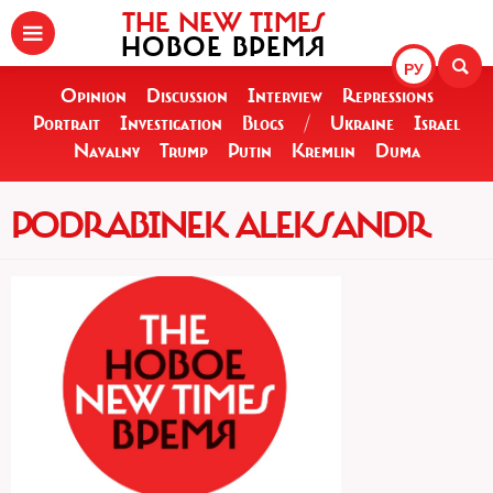
THE NEW TIMES
НОВОЕ ВРЕМЯ
РУ
Opinion
Discussion
Interview
Repressions
Portrait
Investigation
Blogs
/
Ukraine
Israel
Navalny
Trump
Putin
Kremlin
Duma
PODRABINEK ALEKSANDR