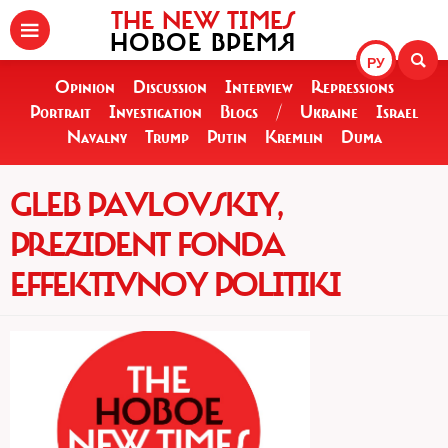
THE NEW TIMES
НОВОЕ ВРЕМЯ
РУ
Opinion
Discussion
Interview
Repressions
Portrait
Investigation
Blogs
/
Ukraine
Israel
Navalny
Trump
Putin
Kremlin
Duma
GLEB PAVLOVSKIY,
PREZIDENT FONDA
EFFEKTIVNOY POLITIKI