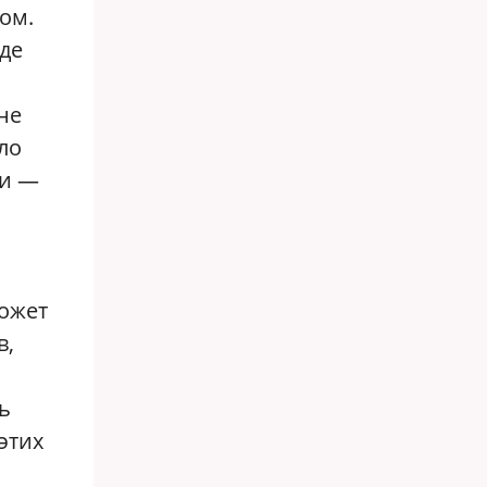
ом.
где
не
ло
ии —
может
в,
ь
этих