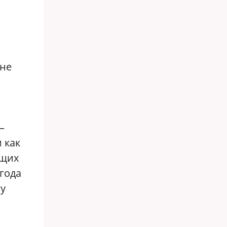
вне
—
 как
ющих
 года
му