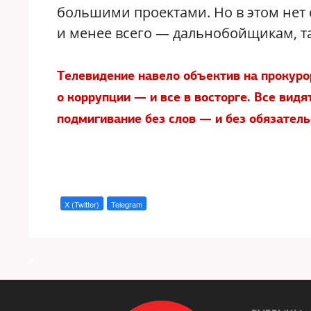
большими проектами. Но в этом нет с
и менее всего — дальнобойщикам, т
Телевидение навело объектив на прокуро
о коррупции — и все в восторге. Все видя
подмигивание без слов — и без обязатель
X (Twitter)
Telegram
a