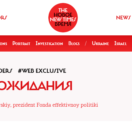
ORS
NEWS
ions
Portrait
Investigation
Blogs
/
Ukraine
Israel
DERS
#WEB EXCLUSIVE
 ОЖИДАНИЯ
skiy, prezident Fonda effektivnoy politiki