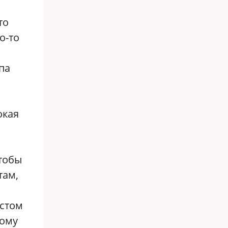
то
о-то
па
окая
чтобы
там,
устом
ному