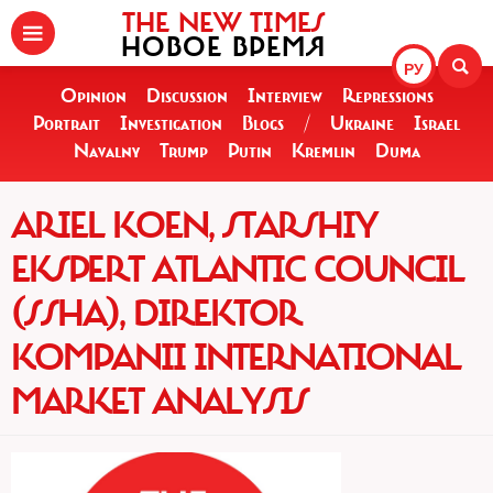
THE NEW TIMES
НОВОЕ ВРЕМЯ
РУ
Opinion
Discussion
Interview
Repressions
Portrait
Investigation
Blogs
/
Ukraine
Israel
Navalny
Trump
Putin
Kremlin
Duma
ARIEL KOEN, STARSHIY
EKSPERT ATLANTIC COUNCIL
(SSHA), DIREKTOR
KOMPANII INTERNATIONAL
MARKET ANALYSIS