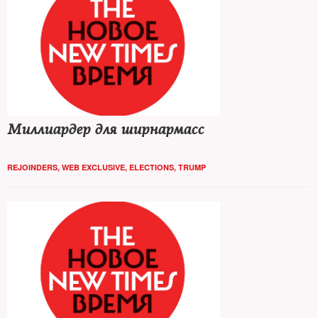
Миллиардер для ширнармасс
REJOINDERS
,
WEB EXCLUSIVE
,
ELECTIONS
,
TRUMP