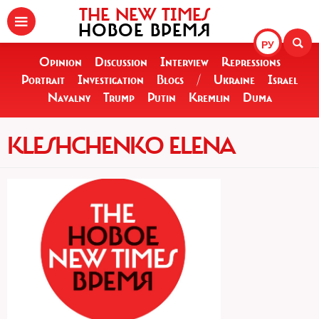
THE NEW TIMES
НОВОЕ ВРЕМЯ
РУ
Opinion
Discussion
Interview
Repressions
Portrait
Investigation
Blogs
/
Ukraine
Israel
Navalny
Trump
Putin
Kremlin
Duma
KLESHCHENKO ELENA