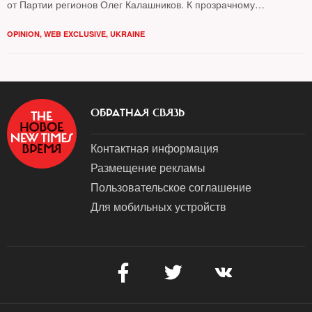
от Партии регионов Олег Калашников. К прозрачному
и объективному расследованию этих преступлений уже
призвали ООН, ОБСЕ и Госдепартамент США
OPINION
,
WEB EXCLUSIVE
,
UKRAINE
ОБРАТНАЯ СВЯЗЬ
Контактная информация
Размещение рекламы
Пользовательское соглашение
Для мобильных устройств