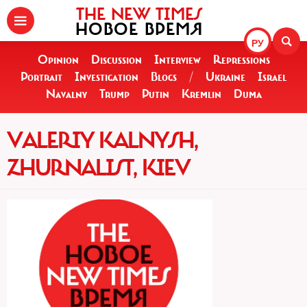
THE NEW TIMES
НОВОЕ ВРЕМЯ
РУ
Opinion
Discussion
Interview
Repressions
Portrait
Investigation
Blogs
/
Ukraine
Israel
Navalny
Trump
Putin
Kremlin
Duma
VALERIY KALNYSH,
ZHURNALIST, KIEV