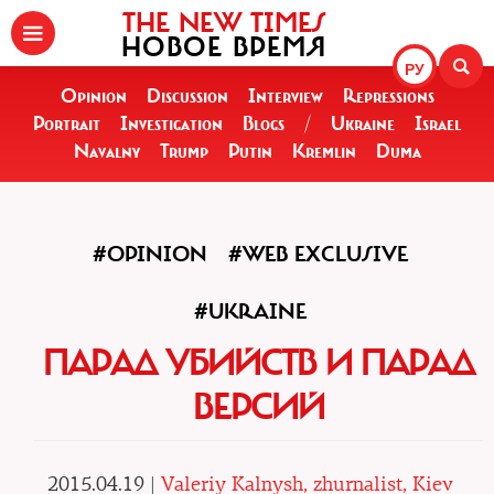
THE NEW TIMES
НОВОЕ ВРЕМЯ
РУ
Opinion
Discussion
Interview
Repressions
Portrait
Investigation
Blogs
/
Ukraine
Israel
Navalny
Trump
Putin
Kremlin
Duma
#OPINION
#WEB EXCLUSIVE
#UKRAINE
ПАРАД УБИЙСТВ И ПАРАД
ВЕРСИЙ
2015.04.19 |
Valeriy Kalnysh, zhurnalist, Kiev