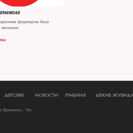
оневоле
 крепким фермером безо
о желания
ИКА
АВТОРЫ
НОВОСТИ
МНЕНИЯ
АРХИВ ЖУРНА
 Времена». 16+