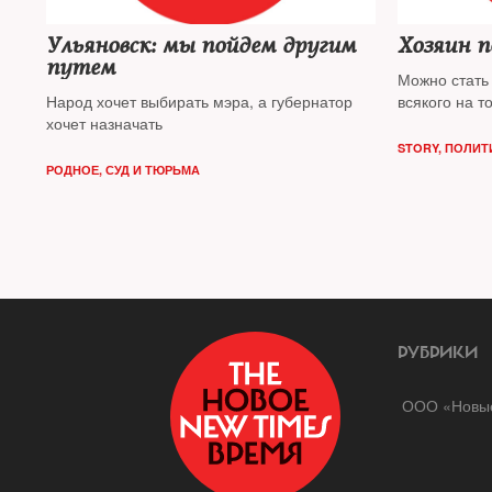
Ульяновск: мы пойдем другим
Хозяин п
путем
Можно стать
Народ хочет выбирать мэра, а губернатор
всякого на т
хочет назначать
STORY
,
ПОЛИТ
РОДНОЕ
,
СУД И ТЮРЬМА
РУБРИКИ
ООО «Новые