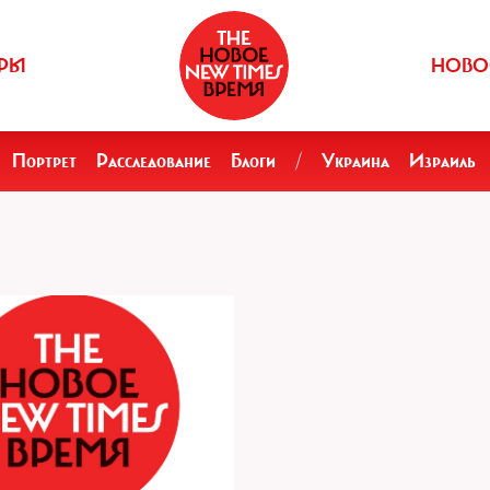
РЫ
НОВО
Портрет
Расследование
Блоги
/
Украина
Израиль