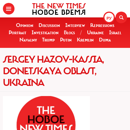
THE NEW TIMES
НОВОЕ ВРЕМЯ
РУ
Opinion
Discussion
Interview
Repressions
Portrait
Investigation
Blogs
/
Ukraine
Israel
Navalny
Trump
Putin
Kremlin
Duma
SERGEY HAZOV-KASSIA,
DONETSKAYA OBLAST,
UKRAINA