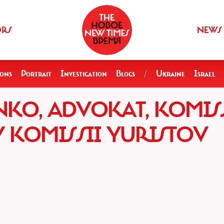
ORS
NEWS
ions
Portrait
Investigation
Blogs
/
Ukraine
Israel
KO, ADVOKAT, KOMIS
KOMISSII YURISTOV