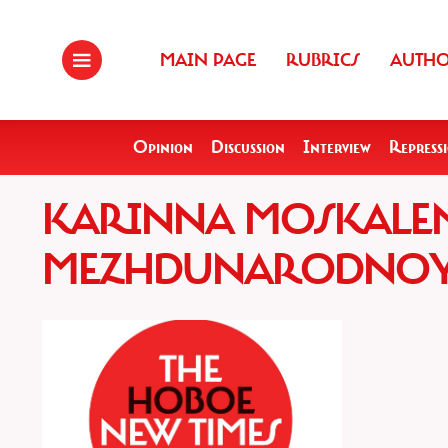
MAIN PAGE
RUBRICS
AUTH
Opinion
Discussion
Interview
Repress
KARINNA MOSKALEN
MEZHDUNARODNOY 