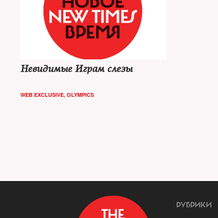
Невидимые Играм слезы
WEB EXCLUSIVE
,
OLYMPICS
РУБРИКИ