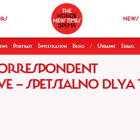
ORS
NEWS
ions
Portrait
Investigation
Blogs
/
Ukraine
Israel
KORRESPONDENT
 — SPETSIALNO DLYA 