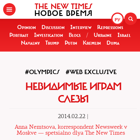
THE NEW TIMES
НОВОЕ ВРЕМЯ
РУ
Opinion
Discussion
Interview
Repressions
Portrait
Investigation
Blogs
/
Ukraine
Israel
Navalny
Trump
Putin
Kremlin
Duma
#OLYMPICS
#WEB EXCLUSIVE
НЕВИДИМЫЕ ИГРАМ
СЛЕЗЫ
2014.02.22 |
Anna Nemtsova, korrespondent Newsweek v
Moskve — spetsialno dlya The New Times