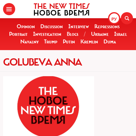
THE NEW TIMES
НОВОЕ ВРЕМЯ
РУ
Opinion
Discussion
Interview
Repressions
Portrait
Investigation
Blogs
/
Ukraine
Israel
Navalny
Trump
Putin
Kremlin
Duma
GOLUBEVA ANNA