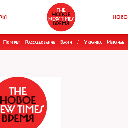
РЫ
НОВО
Портрет
Расследование
Блоги
/
Украина
Израиль