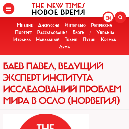
THE NEW TIMES
НОВОЕ ВРЕМЯ
EN
Мнение
Дискуссия
Интервью
Репрессии
Портрет
Расследование
Блоги
/
Украина
Израиль
Навальный
Трамп
Путин
Кремль
Дума
БАЕВ ПАВЕЛ, ВЕДУЩИЙ
ЭКСПЕРТ ИНСТИТУТА
ИССЛЕДОВАНИЙ ПРОБЛЕМ
МИРА В ОСЛО (НОРВЕГИЯ)