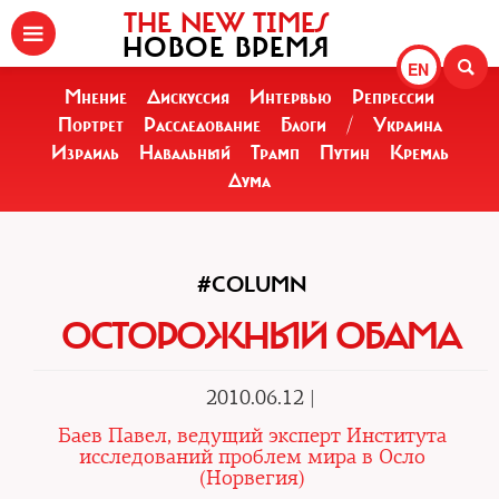
THE NEW TIMES
НОВОЕ ВРЕМЯ
EN
Мнение
Дискуссия
Интервью
Репрессии
Портрет
Расследование
Блоги
/
Украина
Израиль
Навальный
Трамп
Путин
Кремль
Дума
#COLUMN
ОСТОРОЖНЫЙ ОБАМА
2010.06.12 |
Баев Павел, ведущий эксперт Института
исследований проблем мира в Осло
(Норвегия)