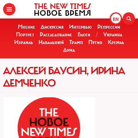
THE NEW TIMES
НОВОЕ ВРЕМЯ
EN
Мнение
Дискуссия
Интервью
Репрессии
Портрет
Расследование
Блоги
/
Украина
Израиль
Навальный
Трамп
Путин
Кремль
Дума
АЛЕКСЕЙ БАУСИН, ИРИНА
ДЕМЧЕНКО