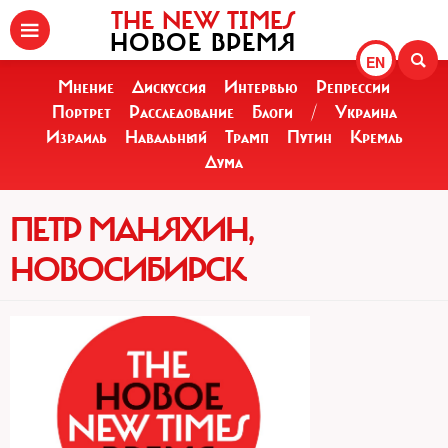
THE NEW TIMES
НОВОЕ ВРЕМЯ
EN
Мнение
Дискуссия
Интервью
Репрессии
Портрет
Расследование
Блоги
/
Украина
Израиль
Навальный
Трамп
Путин
Кремль
Дума
ПЕТР МАНЯХИН,
НОВОСИБИРСК