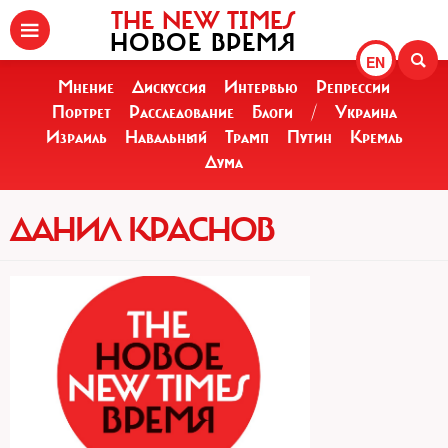
THE NEW TIMES
НОВОЕ ВРЕМЯ
EN
Мнение
Дискуссия
Интервью
Репрессии
Портрет
Расследование
Блоги
/
Украина
Израиль
Навальный
Трамп
Путин
Кремль
Дума
ДАНИЛ КРАСНОВ