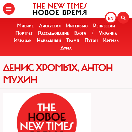
THE NEW TIMES
НОВОЕ ВРЕМЯ
EN
Мнение
Дискуссия
Интервью
Репрессии
Портрет
Расследование
Блоги
/
Украина
Израиль
Навальный
Трамп
Путин
Кремль
Дума
ДЕНИС ХРОМЫХ, АНТОН
МУХИН