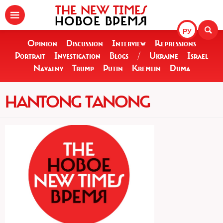
THE NEW TIMES
НОВОЕ ВРЕМЯ
РУ
Opinion
Discussion
Interview
Repressions
Portrait
Investigation
Blogs
/
Ukraine
Israel
Navalny
Trump
Putin
Kremlin
Duma
HANTONG TANONG