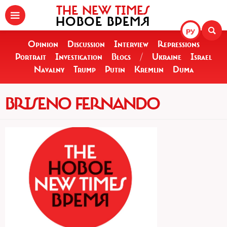
THE NEW TIMES
НОВОЕ ВРЕМЯ
РУ
Opinion
Discussion
Interview
Repressions
Portrait
Investigation
Blogs
/
Ukraine
Israel
Navalny
Trump
Putin
Kremlin
Duma
BRISENO FERNANDO