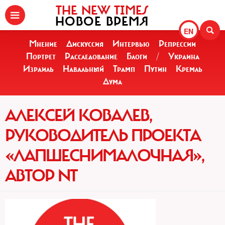
THE NEW TIMES
НОВОЕ ВРЕМЯ
EN
Мнение
Дискуссия
Интервью
Репрессии
Портрет
Расследование
Блоги
/
Украина
Израиль
Навальный
Трамп
Путин
Кремль
Дума
АЛЕКСЕЙ КОВАЛЕВ,
РУКОВОДИТЕЛЬ ПРОЕКТА
«ЛАПШЕСНИМАЛОЧНАЯ»,
АВТОР NT