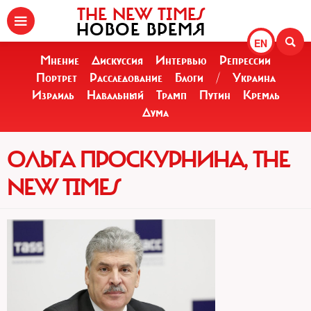
THE NEW TIMES
НОВОЕ ВРЕМЯ
EN
Мнение
Дискуссия
Интервью
Репрессии
Портрет
Расследование
Блоги
/
Украина
Израиль
Навальный
Трамп
Путин
Кремль
Дума
ОЛЬГА ПРОСКУРНИНА, THE
NEW TIMES