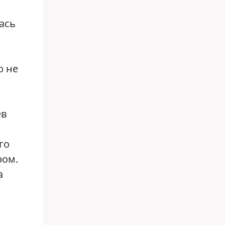
ась
о не
ев
го
ром.
а