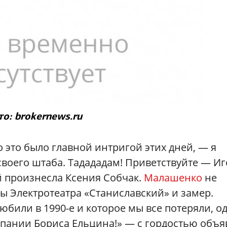
о: brokernews.ru
 это было главной интригой этих дней, — я
своего штаба. Тадададам! Приветствуйте — И
 произнесла Ксения Собчак.
Малашенко
не
ы Электротеатра «Станиславский» и замер.
любили в 1990-е и которое мы все потеряли, о
пании Бориса Ельцина!» — с гордостью объя