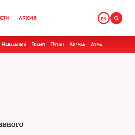
СТИ
АРХИВ
EN
Навальный
Трамп
Путин
Кремль
Дума
ивного