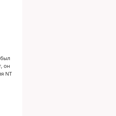
 был
, он
ля NT