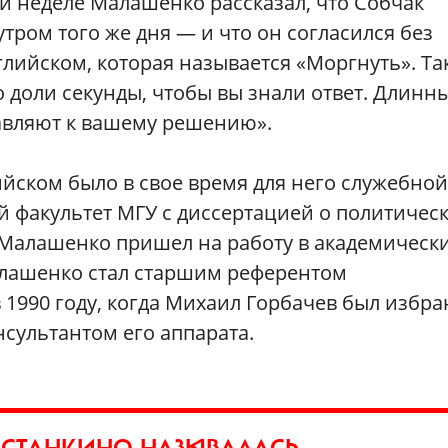
й неделе Малашенко рассказал, что Собчак
тром того же дня — и что он согласился без
глийском, которая называется «Моргнуть». Та
о доли секунды, чтобы вы знали ответ. Длинн
бавляют к вашему решению».
йском было в свое время для него служебной
 факультет МГУ с диссертацией о политичес
ь Малашенко пришел на работу в академическ
алашенко стал старшим референтом
 1990 году, когда Михаил Горбачев был избра
сультантом его аппарата.
СТАНКИНО НАЗЫВАЛАСЬ