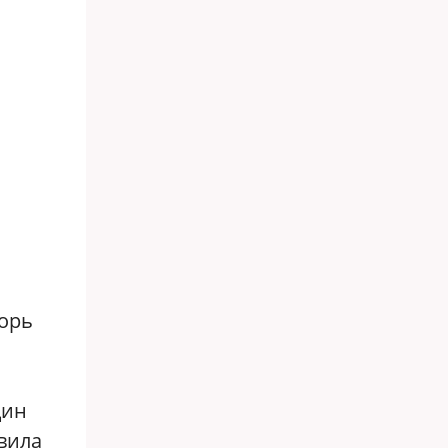
горь
дин
вила