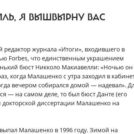
МЛЬ, Я ВЫШВЫРНУ ВАС
 редактор журнала «Итоги», входившего в
вью Forbes, что единственным украшением
нький бюст Никколо Макиавелли: «Ночью он
з, когда Малашенко с утра заходил в кабинет
огда вечером собирался домой — надевал». Д
я — на самом деле, то был бюст Данте (его
 докторской диссертации Малашенко на
выпал Малашенко в 1996 году. Зимой на