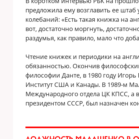
В коротком интервью РБК на прошло
предложила ему возглавить ее штаб у
колебаний: «Есть такая книжка на ан
вот, достаточно моргнуть, достаточн
раздумья, как правило, мало что до
Чтение книжек и периодики на англи
обязанностью. Окончив философский
философии Данте, в 1980 году Игор
Институт США и Канады. В 1989-м М
Международного отдела ЦК КПСС, а в
президентом СССР, был назначен кон
ДОЛЖНОСТЬ МАЛАШЕНКО В О