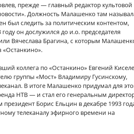
ковлев, прежде — главный редактор культовой
новости». Должность Малашенко там называл
ен был следить за политическим контентом,
году он дослужился до и.о. председателя
или Вячеслава Брагина, с которым Малашенк
з «Останкино».
ывший коллега по «Останкино» Евгений Кисел
елю группы «Мост» Владимиру Гусинскому,
леканал. В итоге Малашенко придумал для это
ренда НТВ — и стал его генеральным директо
м президент Борис Ельцин в декабре 1993 год
тному телеканалу эфирного времени на