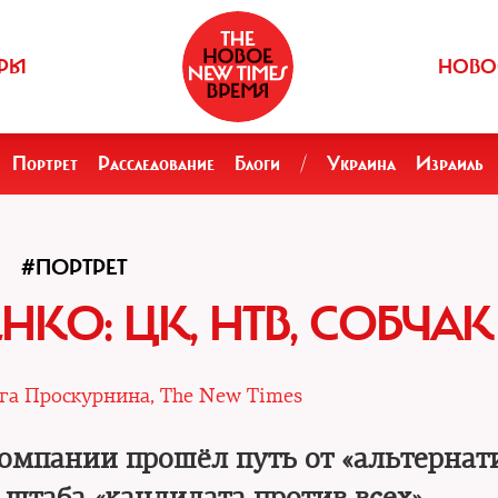
РЫ
НОВО
Портрет
Расследование
Блоги
/
Украина
Израиль
#ПОРТРЕТ
КО: ЦК, НТВ, СОБЧАК
га Проскурнина, The New Times
компании прошёл путь от «альтернат