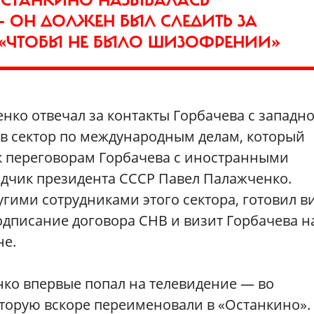
— ОН ДОЛЖЕН БЫЛ СЛЕДИТЬ ЗА
 «ЧТОБЫ НЕ БЫЛО ШИЗОФРЕНИИ»
енко отвечал за контакты Горбачева с западн
л в сектор по международным делам, который
к переговорам Горбачева с иностранными
дчик президента СССР Павел Палажченко.
угими сотрудниками этого сектора, готовил в
одписание договора СНВ и визит Горбачева н
не.
енко впервые попал на телевидение — во
орую вскоре переименовали в «Останкино». 