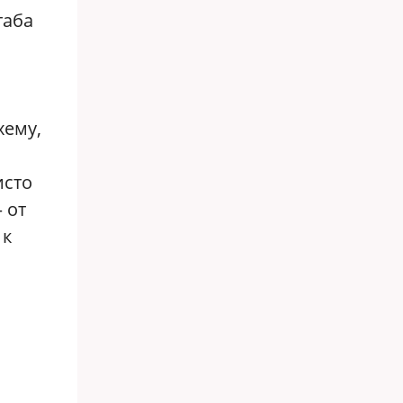
таба
хему,
исто
 от
 к