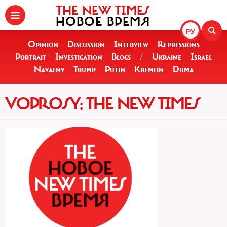
THE NEW TIMES
НОВОЕ ВРЕМЯ
РУ
Opinion
Discussion
Interview
Repressions
Portrait
Investigation
Blogs
/
Ukraine
Israel
Navalny
Trump
Putin
Kremlin
Duma
VOPROSY: THE NEW TIMES