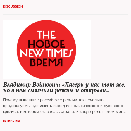
DISCUSSION
Владимир Войнович: «Лагерь у нас тот же,
но в нем смягчили режим и открыли
ворота»
Почему нынешние российские реалии так печально
предсказуемы, где искать выход из политического и духовного
кризиса, в котором оказалась страна, и какую роль в этом могут
играть люди творчества — знаменитый русский писатель и
INTERVIEW
диссидент-шестидесятник, высланный из СССР за
правозащитную деятельность