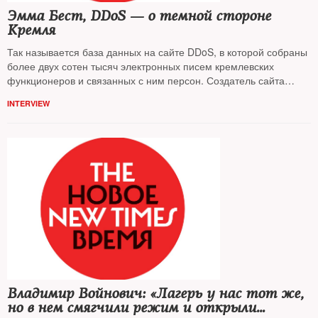
Эмма Бест, DDoS — о темной стороне
Кремля
Так называется база данных на сайте DDoS, в которой собраны
более двух сотен тысяч электронных писем кремлевских
функционеров и связанных с ним персон. Создатель сайта
NT
Эмма Бест дала интервью
INTERVIEW
Владимир Войнович: «Лагерь у нас тот же,
но в нем смягчили режим и открыли