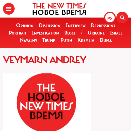
THE NEW TIMES
НОВОЕ ВРЕМЯ
РУ
Opinion
Discussion
Interview
Repressions
Portrait
Investigation
Blogs
/
Ukraine
Israel
Navalny
Trump
Putin
Kremlin
Duma
VEYMARN ANDREY