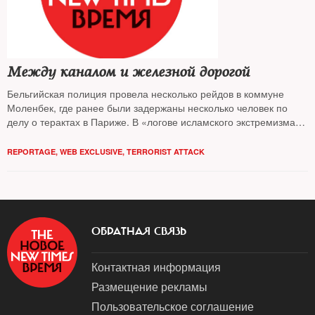
Между каналом и железной дорогой
Бельгийская полиция провела несколько рейдов в коммуне
Моленбек, где ранее были задержаны несколько человек по
делу о терактах в Париже. В «логове исламского экстремизма
на континенте», как уже прозвали Моленбек европейские
газеты, побывал корреспондент The New Times
REPORTAGE
,
WEB EXCLUSIVE
,
TERRORIST ATTACK
ОБРАТНАЯ СВЯЗЬ
Контактная информация
Размещение рекламы
Пользовательское соглашение