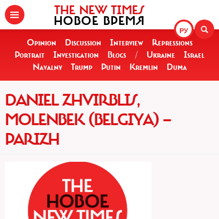
THE NEW TIMES
НОВОЕ ВРЕМЯ
РУ
Opinion
Discussion
Interview
Repressions
Portrait
Investigation
Blogs
/
Ukraine
Israel
Navalny
Trump
Putin
Kremlin
Duma
DANIEL ZHVIRBLIS,
MOLENBEK (BELGIYA) —
PARIZH