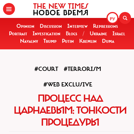
THE NEW TIMES
НОВОЕ ВРЕМЯ
РУ
Opinion
Discussion
Interview
Repressions
Portrait
Investigation
Blogs
/
Ukraine
Israel
Navalny
Trump
Putin
Kremlin
Duma
#COURT
#TERRORISM
#WEB EXCLUSIVE
ПРОЦЕСС НАД
ЦАРНАЕВЫМ: ТОНКОСТИ
ПРОЦЕДУРЫ