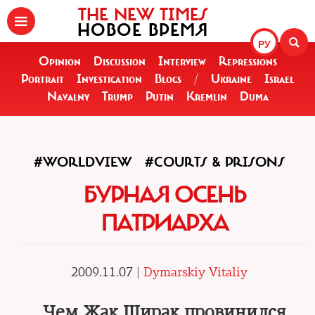
THE NEW TIMES
НОВОЕ ВРЕМЯ
РУ
Opinion
Discussion
Interview
Repressions
Portrait
Investigation
Blogs
/
Ukraine
Israel
Navalny
Trump
Putin
Kremlin
Duma
#WORLDVIEW
#COURTS & PRISONS
БУРНАЯ ОСЕНЬ
ПАТРИАРХА
2009.11.07 |
Dymarskiy Vitaliy
Чем Жак Ширак провинился