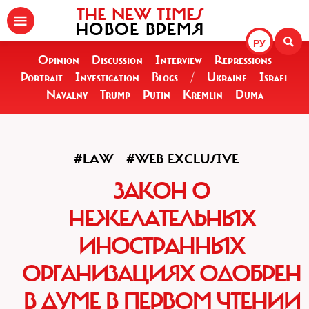
THE NEW TIMES
НОВОЕ ВРЕМЯ
РУ
Opinion
Discussion
Interview
Repressions
Portrait
Investigation
Blogs
/
Ukraine
Israel
Navalny
Trump
Putin
Kremlin
Duma
#LAW
#WEB EXCLUSIVE
ЗАКОН О
НЕЖЕЛАТЕЛЬНЫХ
ИНОСТРАННЫХ
ОРГАНИЗАЦИЯХ ОДОБРЕН
В ДУМЕ В ПЕРВОМ ЧТЕНИИ