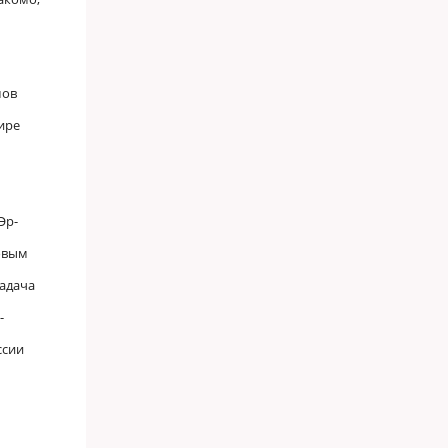
мов
ире
Эр-
товым
задача
-
ссии