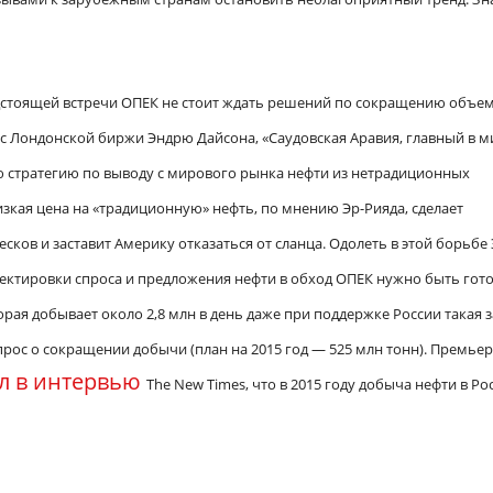
едстоящей встречи ОПЕК не стоит ждать решений по сокращению объе
 с Лондонской биржи Эндрю Дайсона, «Саудовская Аравия, главный в м
 стратегию по выводу с мирового рынка нефти из нетрадиционных
изкая цена на «традиционную» нефть, по мнению Эр-Рияда, сделает
ков и заставит Америку отказаться от сланца. Одолеть в этой борьбе 
орректировки спроса и предложения нефти в обход ОПЕК нужно быть го
орая добывает около 2,8 млн в день даже при поддержке России такая 
опрос о сокращении добычи (план на 2015 год — 525 млн тонн). Премьер
ал в интервью
The New Times, что в 2015 году добыча нефти в Ро