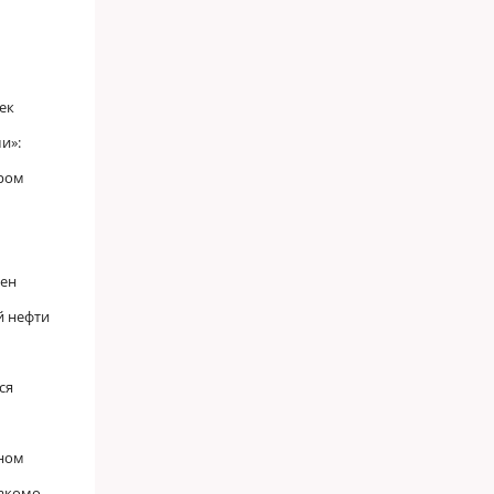
ек
и»:
аром
цен
й нефти
ся
яном
акомо,