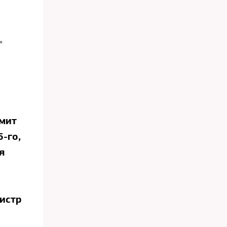
я
ммит
5-го,
я
истр