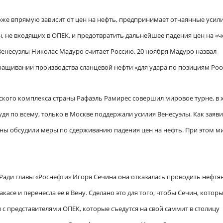
же впрямую зависит от цен на нефть, предпринимает отчаянные усили
 не входящих в ОПЕК, и предотвратить дальнейшее падения цен на «
Венесуэлы Николас Мадуро считает Россию. 20 ноября Мадуро назвал
ращивании производства сланцевой нефти «для удара по позициям Рос
ского комплекса страны Рафаэль Рамирес совершил мировое турне, в 
удя по всему, только в Москве поддержали усилия Венесуэлы. Как заяви
аны обсудили меры по сдерживанию падения цен на нефть. При этом м
 Ради главы «Роснефти» Игоря Сечина она отказалась проводить нефт
асе и перенесла ее в Вену. Сделано это для того, чтобы Сечин, котор
 с представителями ОПЕК, которые съедутся на свой саммит в столицу