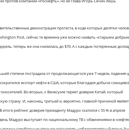
кции против компании «Роснефть», но ее глава Игорь Сечин лишь
ительственные демонстрации протеста, в ходе которых десятки челов
shington Post, сейчас те времена уже можно назвать «старыми добрым
баррель, теперь же она снизилась до $70. А с каждым потерянным долл
льшей степени пострадала от продолжающегося уже 7 недель падения 
, сократился экспорт нефти в США, которые благодаря добыче сланцево
гоносителей. Во-вторых, к Венесуэле теряет доверие Китай, который
ю страну. И, наконец, третьей и, вероятно, главной причиной являет
 итоге рейтинг доверия президенту Мадуро скатился с 55 % в апреле
й день Мадуро выступает по национальному ТВ с обвинениями в «нефт
зывами к зарубежным странам остановить неблагоприятный тренд. Зн