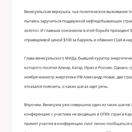
Венесуэльская верхушка, чье политическое выживание то
пытаясь заручиться поддержкой нефтедобывающих стран,
золото». И главным союзником в этой борьбе президент 
справедливой ценой $100 за баррель и обвинил США в на
Глава венесуэльского МИДа, бывший куратор энергетиче
которого посетил Алжир, Катар, Иран и Россию. Однако, с
ноября министр энергетики РФ Александр Новак, две стр
отказался пояснить, о каких шагах идет речь.
Впрочем, Венесуэла уже совершила один из таких шагов.
конференцию с участием не входящих в ОПЕК стран в Карак
примет участие в конференции, смог лично пообщаться и