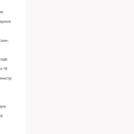
я,
черное
сии».
ходе
л 18
инистр
яную
ый