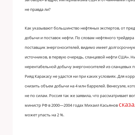
не правда ли?
Как указывают большинство нефтяных экспертов, от пр
добычи и поставок нефти. По словам нефтяного трейдера
поставщик энергоносителей, видимо имеет долгосрочную
источников, в первую очередь, сланцевой нефти США». Н
нерентабельной добычу энергоносителей из сланцевых пес
Рияд Каракасу не удастся ни при каких условиях. Для к
снизить объем добычи на 4 млн баррелей. Венесуэле, кот
не по силам. Россия так же заявила, что рассматривает в
сказ
министр РФ в 2000—2004 годах Михаил Касьянов
может упасть на 2 %.