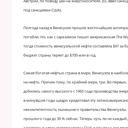
Австрии, по поводу цен на энергоносители. (ЕС ввел сан
под санкциями США).
Полгода назад в Венесуэле прошли жесточайшие антиправ
погибли. Но, как с сарказмом пишет американская The Wa
тогда стоимость венесуэльской нефти составляла $97 за 
бюджет страны теряет до $700 млн в год.
Самая богатая нефтью страна в мире, Венесуэла в наибо
на нефть. Причин тому, по крайней мере, три. Во-первых
добились самого высокого с 1965 года производства энер
в минувшие годы щедро кредитовал эту латиноамериканску
некомпетентность нынешнего правительства Венесуэлы. В
прошлого года до 30 % сейчас. Теперь чуть ли не кажды
заговоре» в адрес империализма США и отчаянными при