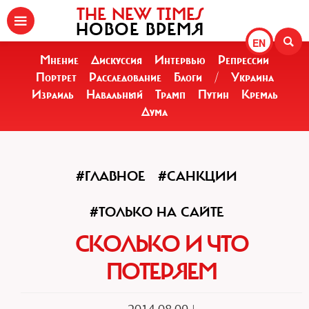
THE NEW TIMES
НОВОЕ ВРЕМЯ
EN
Мнение
Дискуссия
Интервью
Репрессии
Портрет
Расследование
Блоги
/
Украина
Израиль
Навальный
Трамп
Путин
Кремль
Дума
#ГЛАВНОЕ
#САНКЦИИ
#ТОЛЬКО НА САЙТЕ
CКОЛЬКО И ЧТО
ПОТЕРЯЕМ