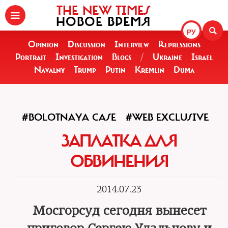
THE NEW TIMES
НОВОЕ ВРЕМЯ
РУ
Opinion
Discussion
Interview
Repressions
Portrait
Investigation
Blogs
/
Ukraine
Israel
Navalny
Trump
Putin
Kremlin
Duma
#BOLOTNAYA CASE
#WEB EXCLUSIVE
ЗАПЛАТКА ДЛЯ
ОБВИНЕНИЯ
2014.07.23
Мосгорсуд сегодня вынесет